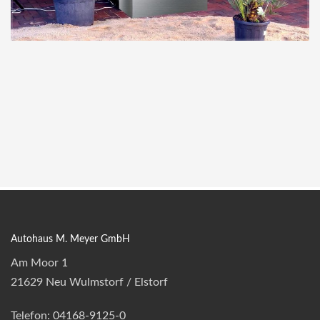
Autohaus M. Meyer GmbH
Am Moor 1
21629 Neu Wulmstorf / Elstorf
Telefon: 04168-9125-0